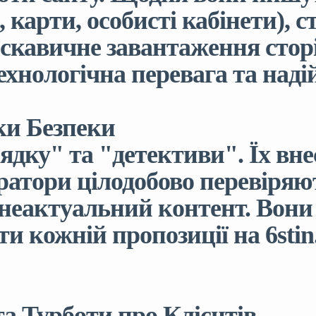
 карти, особисті кабінети), с
искавичне завантаження стор
Технологічна перевага та наді
ики Безпеки
ядку" та "детективи". Їх вне
ератори цілодобово перевіря
а неактуальний контент. Вон
и кожній пропозиції на 6stin.
а Турботи про Клієнтів