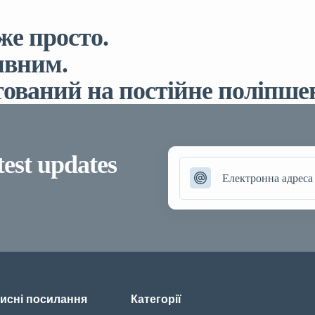
же просто.
ивним.
ований на постійне поліпшен
test updates
исні посилання
Категорії