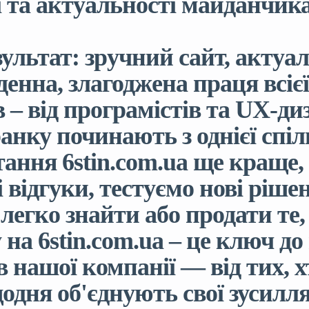
ї та актуальності майданчика
зультат: зручний сайт, акту
денна, злагоджена праця всіє
в – від програмістів та UX-ди
нку починають з однієї спіл
ання 6stin.com.ua ще краще,
 відгуки, тестуємо нові ріше
 легко знайти або продати те
 на 6stin.com.ua – це ключ до
в нашої компанії — від тих, х
щодня об'єднують свої зусилля