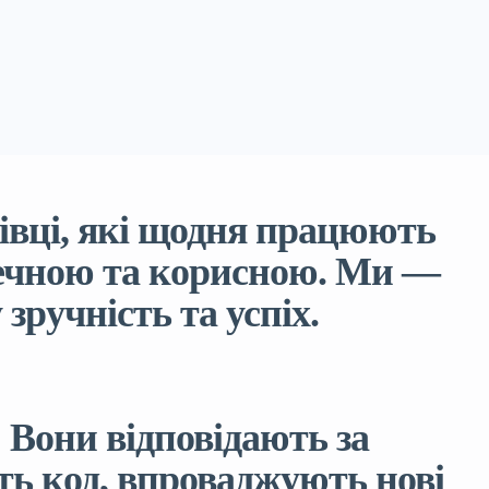
хівці, які щодня працюють
печною та корисною. Ми —
зручність та успіх.
 Вони відповідають за
ть код, впроваджують нові