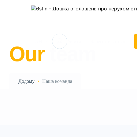
UAH
Увійти
Зареєструватися
Our
team
Додому
Наша команда