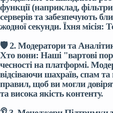
функції (наприклад, фільтри,
серверів та забезпечують бл
жодної секунди. Їхня місія: 
🛡️ 2. Модератори та Аналіт
Хто вони: Наші "вартові пор
чесності на платформі. Мод
відсіваючи шахраїв, спам т
правил, щоб ви могли довірят
та висока якість контенту.
👂 3. Менеджери Підтримки т