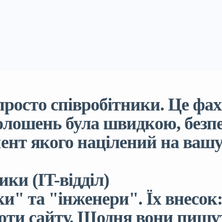
 просто співробітники. Це фа
голошень була швидкою, без
ент якого націлений на вашу 
ики (IT-відділ)
и" та "інженери". Їх внесок:
оти сайту. Щодня вони пишу