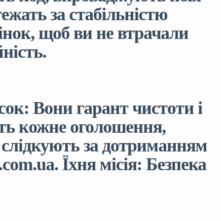
тежать за стабільністю
інок, щоб ви не втрачали
йність.
сок: Вони гарант чистоти і
ють кожне оголошення,
и слідкують за дотриманням
com.ua. Їхня місія: Безпека