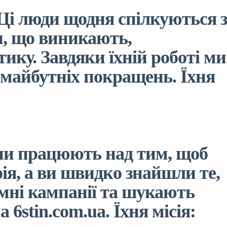
 Ці люди щодня спілкуються з
и, що виникають,
ику. Завдяки їхній роботі ми
х майбутніх покращень. Їхня
они працюють над тим, щоб
я, а ви швидко знайшли те,
мні кампанії та шукають
6stin.com.ua. Їхня місія: