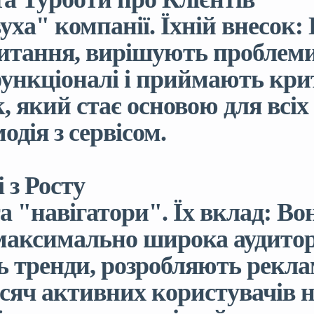
уха" компанії. Їхній внесок:
питання, вирішують проблем
ункціоналі і приймають крит
, який стає основою для всі
дія з сервісом.
 з Росту
а "навігатори". Їх вклад: В
аксимально широка аудиторі
ь тренди, розробляють рекла
яч активних користувачів на 