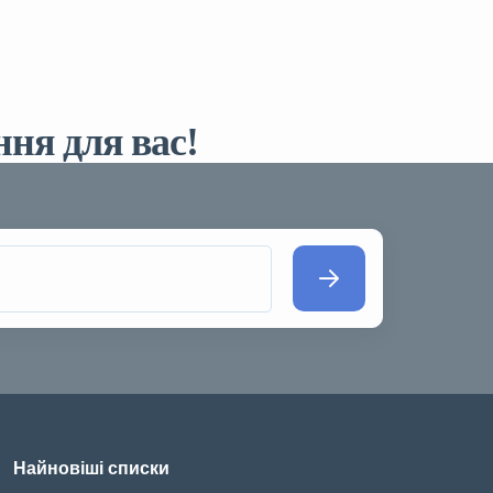
ня для вас!
Найновіші списки