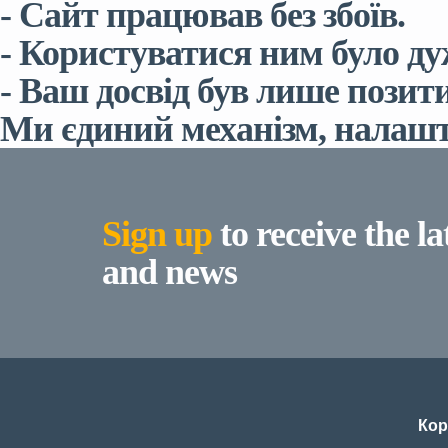
- Сайт працював без збоїв.
- Користуватися ним було ду
- Ваш досвід був лише позит
Ми єдиний механізм, налашт
Sign up
to receive the la
and news
Кор