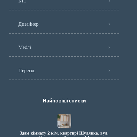
БТІ
Дизайнер
Меблі
Переїзд
Найновіші списки
Здам кімнату 2 кім. квартирі Шулявка. вул.