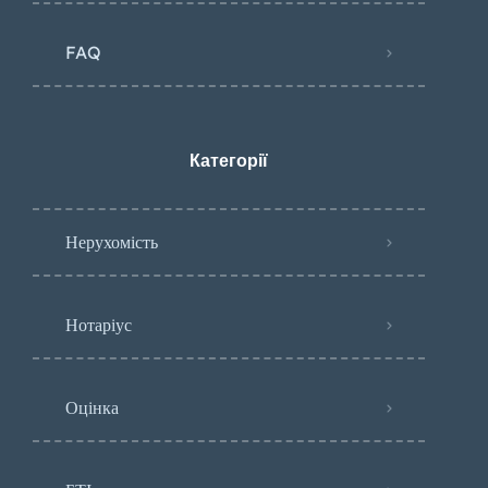
FAQ
Категорії
Нерухомість
Нотаріус
Оцінка