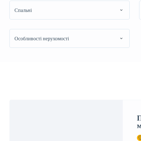
Спальні
Особливості нерухомості
П
м