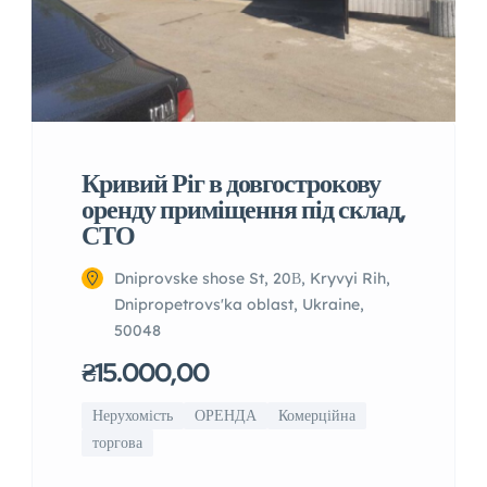
Кривий Ріг в довгострокову
оренду приміщення під склад,
СТО
Dniprovske shose St, 20В, Kryvyi Rih,
Dnipropetrovs'ka oblast, Ukraine,
50048
₴15.000,00
Нерухомість
ОРЕНДА
Комерційна
торгова