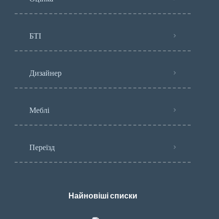
БТІ
Дизайнер
Меблі
Переїзд
Найновіші списки