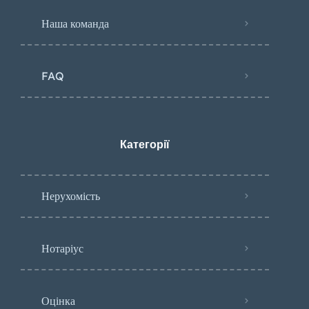
Наша команда
FAQ
Категорії
Нерухомість
Нотаріус
Оцінка