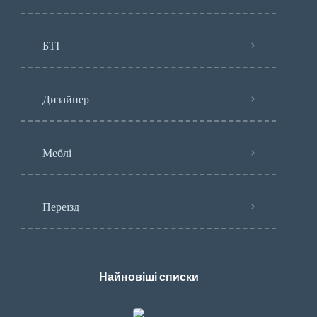
БТІ
Дизайнер
Меблі
Переїзд
Найновіші списки