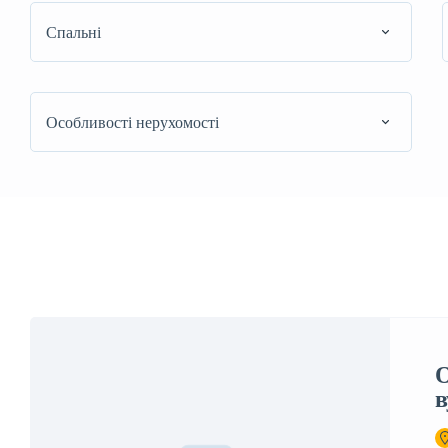
Спальні
Особливості нерухомості
О
в