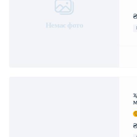
₴
Немає фото
з
м
₴