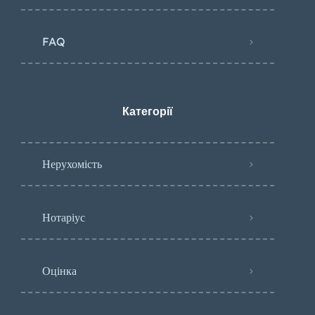
FAQ
Категорії
Нерухомість
Нотаріус
Оцінка