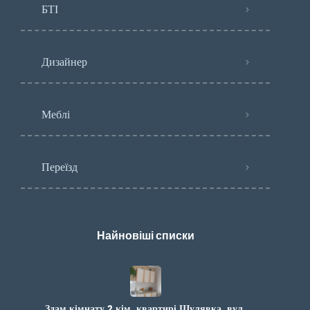
БТІ
Дизайнер
Меблі
Переїзд
Найновіші списки
Здам кімнату 2 кім. квартирі Шулявка. вул.