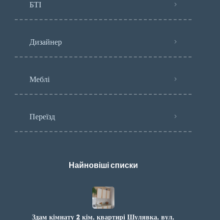
БТІ
Дизайнер
Меблі
Переїзд
Найновіші списки
Здам кімнату 2 кім. квартирі Шулявка. вул.