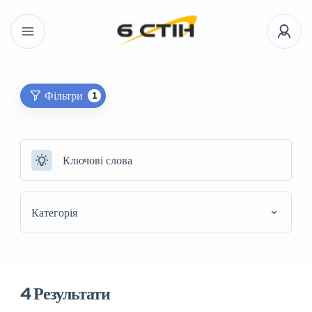
Фільтри
1
Категорія
4
Результати