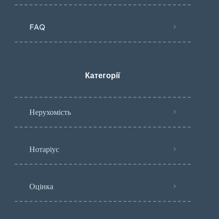
FAQ
Категорії
Нерухомість
Нотаріус
Оцінка