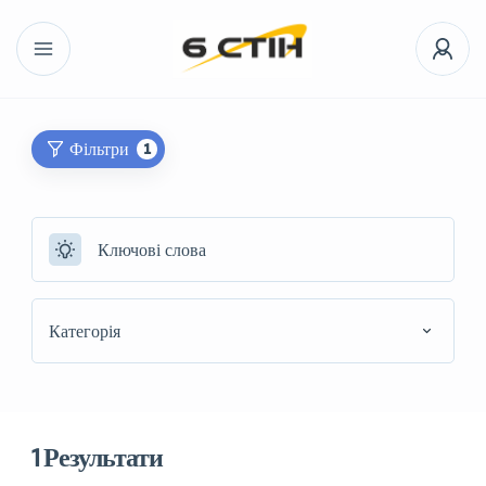
Фільтри
1
Категорія
1
Результати