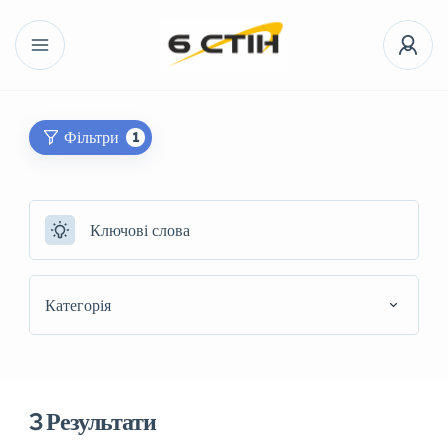
Фільтри
1
Категорія
3
Результати