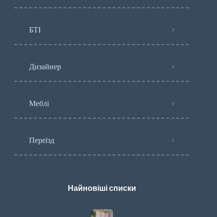
БТІ
Дизайнер
Меблі
Переїзд
Найновіші списки