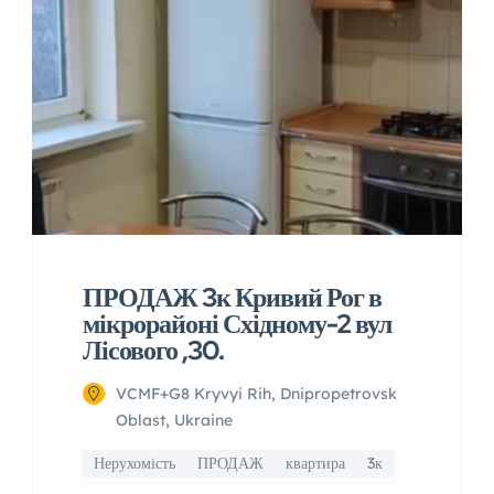
ПРОДАЖ 3к Кривий Рог в
мікрорайоні Східному-2 вул
Лісового ,30.
VCMF+G8 Kryvyi Rih, Dnipropetrovsk
Oblast, Ukraine
Нерухомість
ПРОДАЖ
квартира
3к