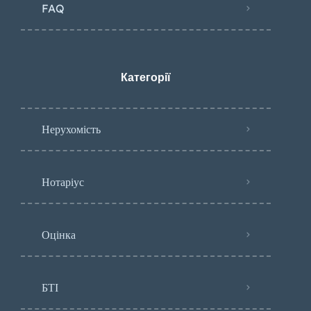
FAQ
Категорії
Нерухомість
Нотаріус
Оцінка
БТІ