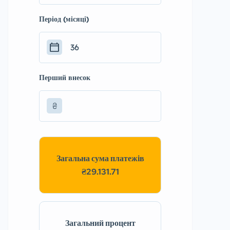
Період (місяці)
Перший внесок
₴
Загальна сума платежів
₴29.131.71
Загальний процент