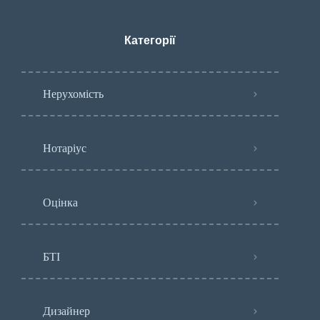
Категорії
Нерухомість
Нотаріус
Оцінка
БТІ
Дизайнер