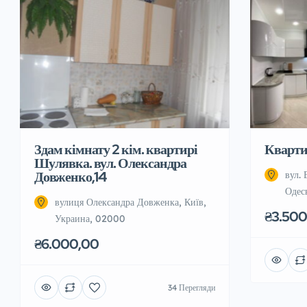
Здам кімнату 2 кім. квартирі
Квартир
Шулявка. вул. Олександра
Довженко,14
вул. 
Одес
вулиця Олександра Довженка, Київ,
₴3.500
Украина, 02000
₴6.000,00
34 Перегляди