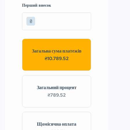
Перший внесок
₴
Загальна сума платежів
₴10.789.52
Загальний процент
₴789.52
Щомісячна оплата