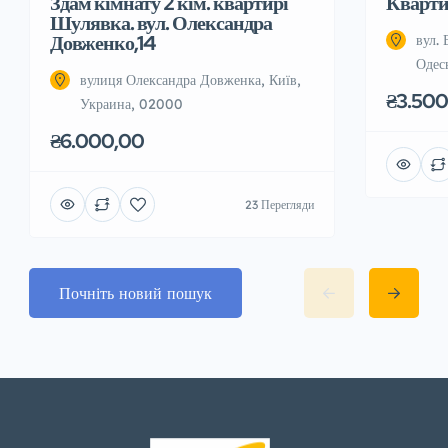
Здам кімнату 2 кім. квартирі
Квартир
Шулявка. вул. Олександра
Довженко,14
вул. 
Одес
вулиця Олександра Довженка, Київ,
₴3.500
Украина, 02000
₴6.000,00
23 Перегляди
Почніть новий пошук