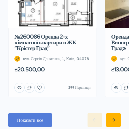
№260086 Оренда 2-х
Оренда 
кімнатної квартири в ЖК
Виногр
“Крістер Град”
Град»
вул. Сергія Данченка, 1, Київ, 04078
вул.
₴20.500,00
₴13.00
299 Перегляди
Показати все