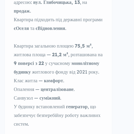
адресою:
вул. Глибочицька, 13
, на
продаж
.
Квартира підходить під державні програми
єОселя
та
єВідновлення
.
Квартира загальною площею
75,5 м²
,
житлова площа —
21,2 м²
, розташована на
9 поверсі з 22
у сучасному
монолітному
будинку
житлового фонду від 2021 року.
Клас житла —
комфорт
.
Опалення —
централізоване
.
Санвузол —
суміжний
.
У будинку встановлений
генератор
, що
забезпечує безперебійну роботу важливих
систем.