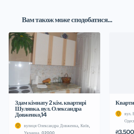
Вам також може сподобатися...
Здам кімнату 2 кім. квартирі
Квартир
Шулявка. вул. Олександра
Довженко,14
вул. 
Одес
вулиця Олександра Довженка, Київ,
₴3.500
Украина, 02000