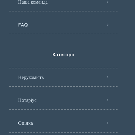
Наша команда
FAQ
Категорії
Нерухомість
Нотаріус
Оцінка