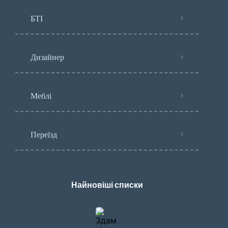
БТІ
Дизайнер
Меблі
Переїзд
Найновіші списки