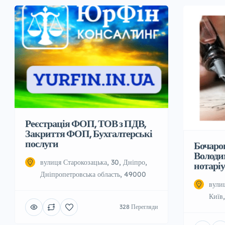
Реєстрація ФОП, ТОВ з ПДВ,
Закриття ФОП, Бухгалтерські
послуги
Бочаро
Володи
вулиця Старокозацька, 30, Дніпро,
нотаріу
Дніпропетровська область, 49000
вули
Київ
328 Перегляди