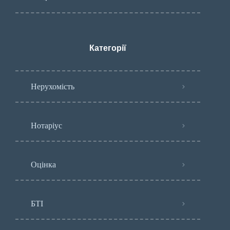
Категорії
Нерухомість
Нотаріус
Оцінка
БТІ