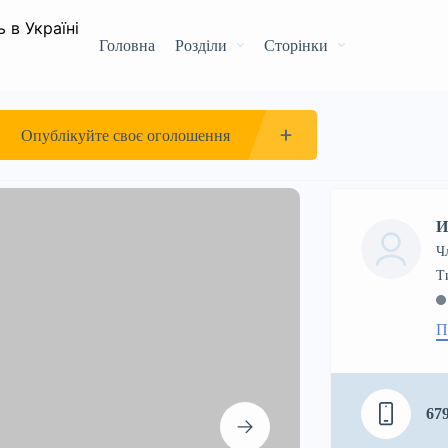
Головна
Розділи
Сторінки
Квартира
1к
Хмельницька область
Опублікуйте своє оголошення
И
Ч
П
67