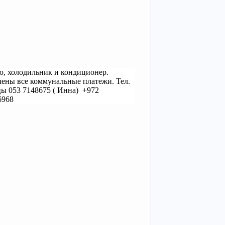
ью, холодильник и кондиционер.
ючены все коммунальные платежи.
Тел.
ы 053 7148675 ( Инна) +972
96968