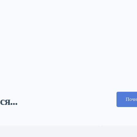
я...
Почн