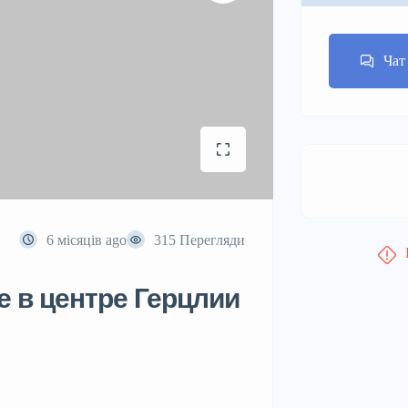
Чат
6 місяців ago
315 Перегляди
е в центре Герцлии