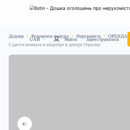
Додому
Результати пошуку
Нерухомість
ОРЕНДА
UAH
Увійти
Зареєструватися
Сдается комната в квартире в центре Герцлии