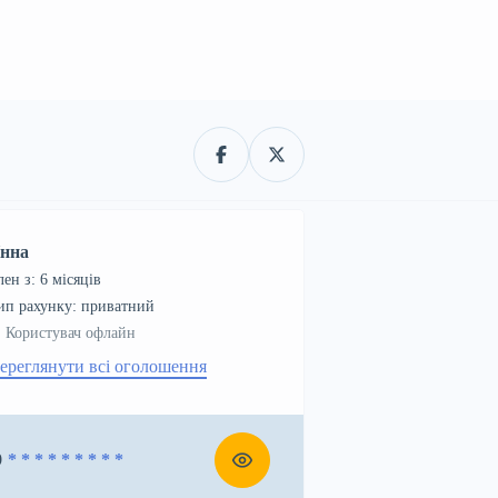
нна
лен з: 6 місяців
тип рахунку: приватний
Користувач офлайн
ереглянути всі оголошення
9
* * * * * * * * *