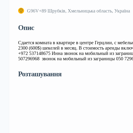
G96V+89 Шрубків, Хмельницька область, Україна
Опис
Сдается комната в квартире в центре Герцлии, с мебел
2300 (600$) шекелей в месяц. В стоимость аренды вкл
+972 537148675 Инна звонок на мобильный из заграниц
507296968 звонок на мобильный из заграницы 050 72
Розташування