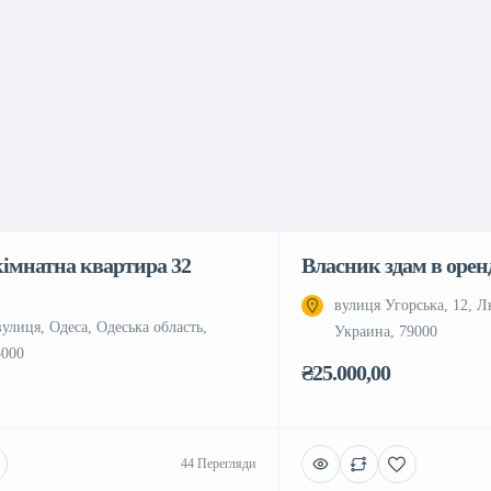
кімнатна квартира 32
Власник здам в орен
вулиця Угорська, 12, Ль
вулиця, Одеса, Одеська область,
Украина, 79000
5000
₴25.000,00
44 Перегляди