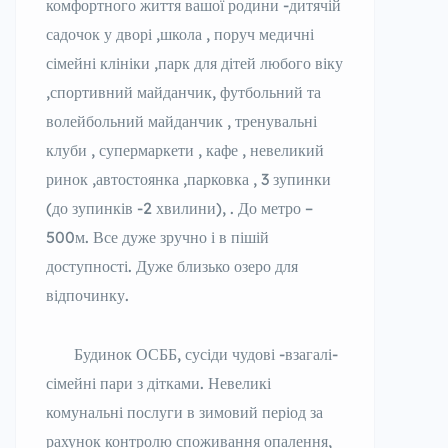
комфортного життя вашої родини -дитячій
садочок у дворі ,школа , поруч медичні
сімейні клініки ,парк для дітей любого віку
,спортивний майданчик, футбольний та
волейбольний майданчик , тренувальні
клуби , супермаркети , кафе , невеликий
ринок ,автостоянка ,парковка , 3 зупинки
(до зупинків -2 хвилини), . До метро –
500м. Все дуже зручно і в пішій
доступності. Дуже близько озеро для
відпочинку.
Будинок ОСББ, сусіди чудові -взагалі-
сімейні пари з дітками. Невеликі
комунальні послуги в зимовий період за
рахунок контролю споживання опалення,