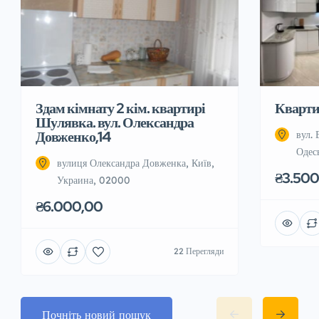
Здам кімнату 2 кім. квартирі
Квартир
Шулявка. вул. Олександра
Довженко,14
вул. 
Одес
вулиця Олександра Довженка, Київ,
₴3.500
Украина, 02000
₴6.000,00
22 Перегляди
Почніть новий пошук