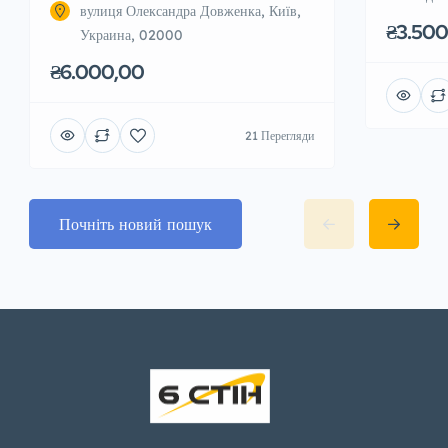
вулиця Олександра Довженка, Київ,
₴3.500
Украина, 02000
₴6.000,00
21 Перегляди
Почніть новий пошук