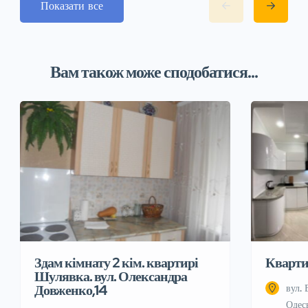
Показати все
Вам також може сподобатися...
Здам кімнату 2 кім. квартирі
Квартир
Шулявка. вул. Олександра
Довженко,14
вул. 
Одес