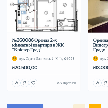
№260086 Оренда 2-х
Оренда 
кімнатної квартири в ЖК
Виногр
“Крістер Град”
Град»
вул. Сергія Данченка, 1, Київ, 04078
вул.
₴20.500,00
₴13.00
299 Перегляди