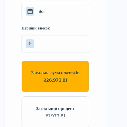
Перший внесок
₴
Загальна сума платежів
₴26.973.81
Загальний процент
₴1.973.81