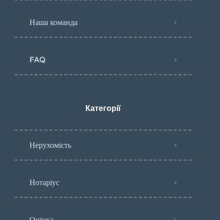
Наша команда
FAQ
Категорії
Нерухомість
Нотаріус
Оцінка