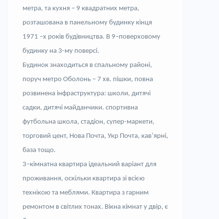
метр
а
, та кухня – 9 квадратних метр
а
,
розташована в панельному будинку кінця
1971 –х років будівництва. В 9
–
поверховому
будинку на 3
-му
поверсі.
Будинок знаходиться в спальному районі,
поруч метро Оболонь – 7 хв. пішки, повна
розвинена інфраструктура: школи, дитячі
садки, дитячі майданчики. спортивна
футбольна школа, стадіон, супер-маркети,
торговий цент, Нова Почта, Укр Почта, кав’ярні,
база тощо.
3
–
кімнатна квартира ідеальний варіант для
прожива
ння
, оскільки квартира зі всією
технікою та меблями. Квартира з гарним
ремонтом в світлих тонах. Вікна кімнат у двір, є