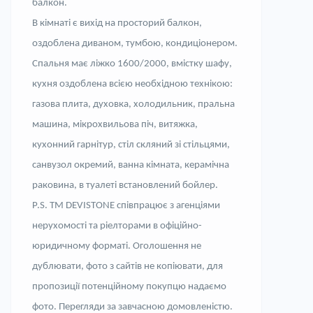
балкон.
В кімнаті є вихід на просторий балкон,
оздоблена диваном, тумб
ою
, кондиціонером.
Спальня має ліжко 1600/2000, вмістк
у
шафу,
кухня оздоблена всією необхідною технікою:
газов
а
плит
а
, духовка, холодильник, пральна
машина, мікрохвильова піч, витяжка,
кухонний гарнітур, стіл скляний зі стільцями,
санвузол окремий, ванна кімната, керамічна
раковина, в туалеті встановлений бойлер.
Р.S. ТМ DEVISTONE співпрацює з агенціями
нерухомості та ріелторами в офіційно-
юридичному форматі. Оголошення не
дублювати, фото з сайтів не копіювати, для
пропозиції потенційному покупцю надаємо
фото. Перегляди за завчасною домовленістю.