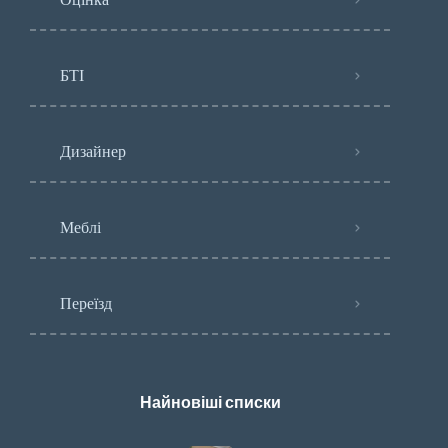
БТІ
Дизайнер
Меблі
Переїзд
Найновіші списки