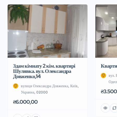
Здам кімнату 2 кім. квартирі
Квартир
Шулявка. вул. Олександра
Довженко,14
вул. 
Одес
вулиця Олександра Довженка, Київ,
₴3.500
Украина, 02000
₴6.000,00