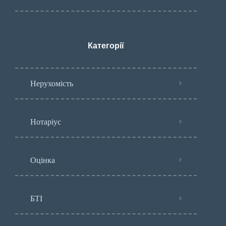
Категорії
Нерухомість
Нотаріус
Оцінка
БТІ