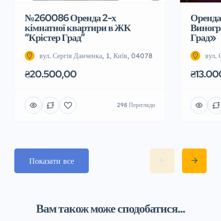
№260086 Оренда 2-х
Оренда 
кімнатної квартири в ЖК
Виногр
“Крістер Град”
Град»
вул. Сергія Данченка, 1, Київ, 04078
вул.
₴20.500,00
₴13.00
298 Перегляди
Показати все
Вам також може сподобатися...