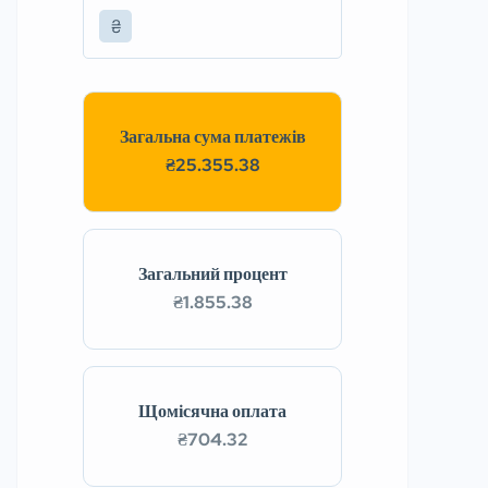
₴
Загальна сума платежів
₴25.355.38
Загальний процент
₴1.855.38
Щомісячна оплата
₴704.32