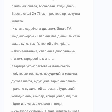
лічильник світла, броньовані вхідні двері.
Висота стелі 2м 75 см, простора прямокутна
кімната.
-Кімната оздоблена диваном, Smart TV,
кондиціонером.- Спальня має диван, вмістка
шафа-купе, комп’ютерний стіл, крісло.
– Кухня-вітальня, спальня з двоспальним
ліжком, гардеробна кімната.
Квартира укомплектована італійською
побутовою технікою: посудомийна машина,
духова шафа, індукційна варильна панель,
прально-сушильний автомат, вбудований
холодильник, бойлер, кондиціонер, підігрів
підлоги, система очищення води..
– санвузол суміжний. Ванна кімната душова