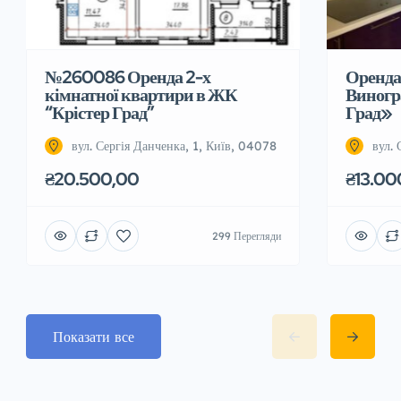
№260086 Оренда 2-х
Оренда 
кімнатної квартири в ЖК
Виногр
“Крістер Град”
Град»
вул. Сергія Данченка, 1, Київ, 04078
вул.
₴20.500,00
₴13.00
299 Перегляди
Показати все