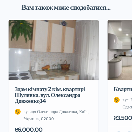
Вам також може сподобатися...
Здам кімнату 2 кім. квартирі
Квартир
Шулявка. вул. Олександра
Довженко,14
вул. 
Одес
вулиця Олександра Довженка, Київ,
₴3.500
Украина, 02000
₴6.000,00