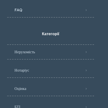
FAQ
Категорії
Нерухомість
Нотаріус
Оцінка
БТІ