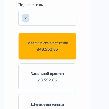
Перший внесок
₴
Загальна сума платежів
₴48.552.85
Загальний процент
₴3.552.85
Щомісячна оплата