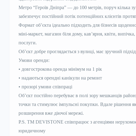
Метро “Героїв Дніпра” — до 100 метрів, поруч кілька з
забезпечує постійний потік потенційних клієнтів протя
Формат об’єкта ідеально підходить для бізнесів щоденн
міні-маркет, магазин біля дому, кав’ярня, квіти, випічка
послуги.
Об’єкт добре проглядається з вулиці, має зручний підхі
Умови оренди:
• довгострокова оренда мінімум на 1 рік
• надаються орендні канікули на ремонт
• прозорі умови співпраці
Об’єкт постійно перебуває в полі зору мешканців район
точки та стимулює імпульсні покупки. Вдале рішення як д
розширення вже діючої мережі.
Р.S. ТМ DEVISTONE співпрацює з агенціями нерухомост
юридичному