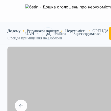
Додому
Результати пошуку
Нерухомість
ОРЕНДА
UAH
Увійти
Зареєструватися
Оренда приміщення на Оболоні