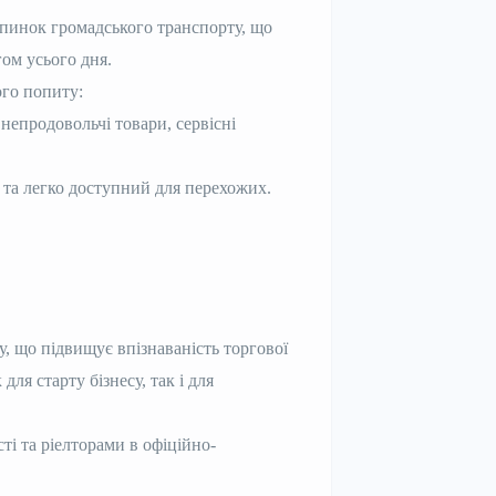
упинок громадського транспорту, що
гом усього дня.
ого попиту:
, непродовольчі товари, сервісні
д та легко доступний для перехожих.
у, що підвищує впізнаваність торгової
ля старту бізнесу, так і для
і та ріелторами в офіційно-