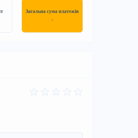
нт
Загальна сума платежів
-