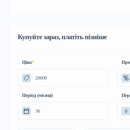
Купуйте зараз, платіть пізніше
Ціна
*
Про
Період (місяці)
Пер
₴