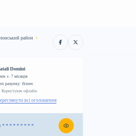
лонський район‎
atali Domini
лен з: 7 місяців
тип рахунку: бізнес
Користувач офлайн
ереглянути всі оголошення
3
* * * * * * * * *