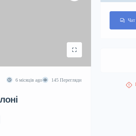
Чат
6 місяців ago
145 Перегляди
лоні