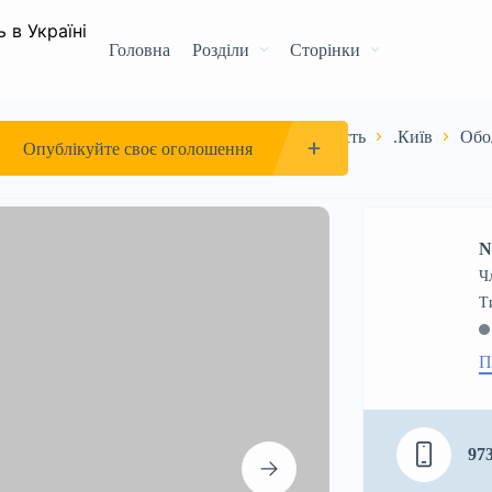
Головна
Розділи
Сторінки
Комерційна
павільйон
Київська область
.Київ
Обо
Опублікуйте своє оголошення
N
Ч
П
97