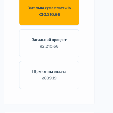
Загальна сума платежів
₴30.210.66
Загальний процент
₴2.210.66
Щомісячна оплата
₴839.19