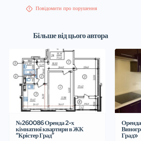
Повідомити про порушення
Більше від цього автора
№260086 Оренда 2-х
Оренда 
кімнатної квартири в ЖК
Виногр
“Крістер Град”
Град»