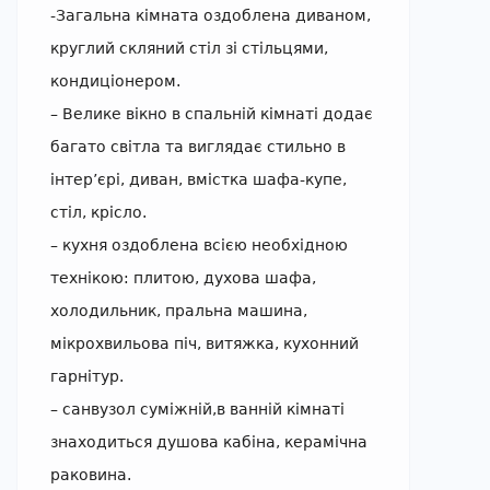
-Загальна кімната оздоблена диваном,
круглий скляний стіл зі стільцями,
кондиціонером.
– Велике вікно в спальній кімнаті додає
багато світла та виглядає стильно в
інтер’єрі, диван, вмістка шафа-купе,
стіл, крісло.
– кухня оздоблена всією необхідною
технікою: плитою, духова шафа,
холодильник, пральна машина,
мікрохвильова піч, витяжка, кухонний
гарнітур.
– санвузол суміжній,в ванній кімнаті
знаходиться душова кабіна, керамічна
раковина.