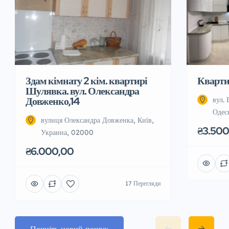
Здам кімнату 2 кім. квартирі
Квартир
Шулявка. вул. Олександра
Довженко,14
вул. 
Одес
вулиця Олександра Довженка, Київ,
₴3.500
Украина, 02000
₴6.000,00
17 Перегляди
Почніть новий пошук