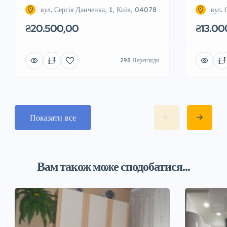
вул. Сергія Данченка, 1, Київ, 04078
вул.
₴20.500,00
₴13.00
298 Перегляди
Показати все
Вам також може сподобатися...