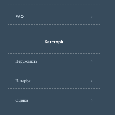
FAQ
Категорії
Нерухомість
Нотаріус
Оцінка