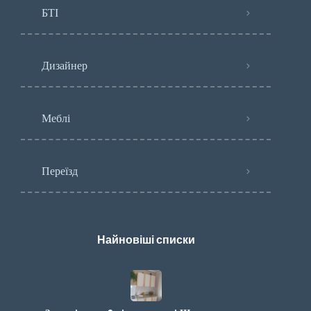
БТІ
Дизайнер
Меблі
Переїзд
Найновіші списки