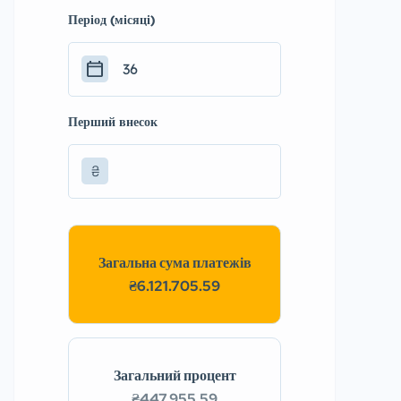
Період (місяці)
Перший внесок
₴
Загальна сума платежів
₴6.121.705.59
Загальний процент
₴447.955.59