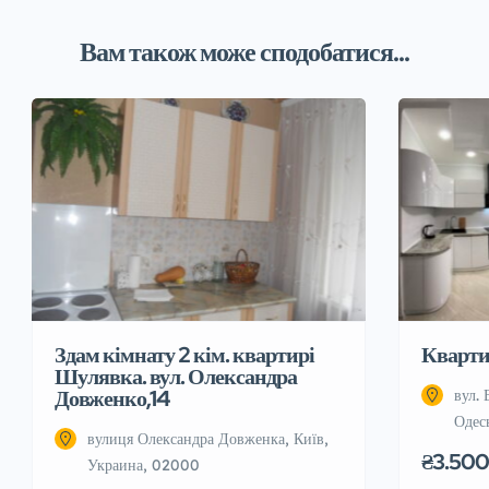
Вам також може сподобатися...
Здам кімнату 2 кім. квартирі
Квартир
Шулявка. вул. Олександра
Довженко,14
вул. 
Одес
вулиця Олександра Довженка, Київ,
₴3.500
Украина, 02000