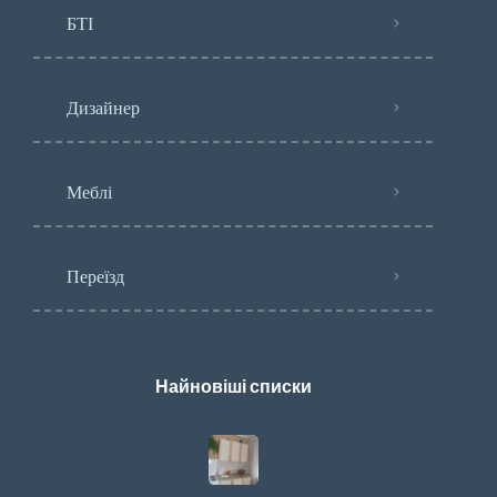
БТІ
Дизайнер
Меблі
Переїзд
Найновіші списки