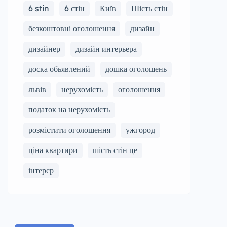
6 stin
6 стін
Київ
Шість стін
безкоштовні оголошення
дизайн
дизайнер
дизайн интерьера
доска обьявлений
дошка оголошень
львів
нерухомість
оголошення
податок на нерухомість
розмістити оголошення
ужгород
ціна квартири
шість стін це
інтерєр