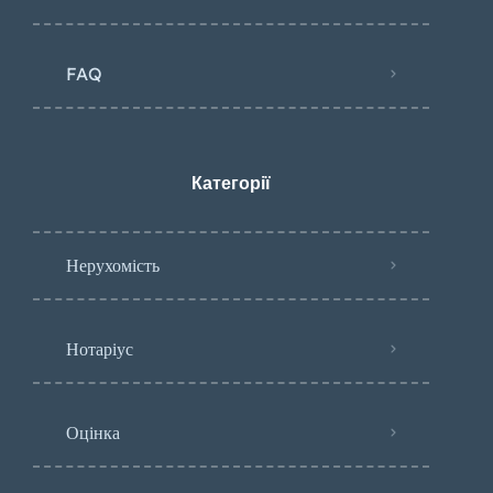
FAQ
Категорії
Нерухомість
Нотаріус
Оцінка