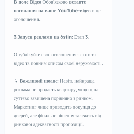
В поле Відео
Обов’язково
вставте
посилання на ваше YouTube-відео
в це
оголошенн
я.
3.Запуск реклами на
6stin
:
Етап 3.
Опублікуйте своє оголошення з фото та
відео та повним описом своєї нерухомості .
💡
Важливий нюанс:
Навіть найкраща
реклама не продасть квартиру, якщо ціна
суттєво завищена порівняно з ринком.
Маркетинг лише приводить покупця до
дверей, але фінальне рішення залежить від
ринкової адекватності пропозиції.