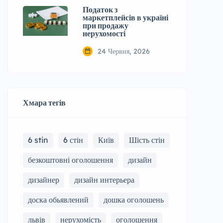
Податок з
маркетплейсів в україні
при продажу
нерухомості
24 Червня, 2026
Хмара тегів
6 stin
6 стін
Київ
Шість стін
безкоштовні оголошення
дизайн
дизайнер
дизайн интерьера
доска обьявлений
дошка оголошень
львів
нерухомість
оголошення