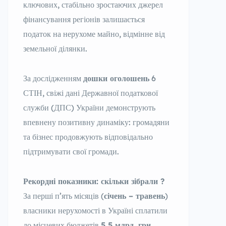
ключових, стабільно зростаючих джерел
фінансування регіонів залишається
податок на нерухоме майно, відмінне від
земельної ділянки.
За дослідженням
дошки оголошень
6
СТІН, свіжі дані Державної податкової
служби (ДПС) України демонструють
впевнену позитивну динаміку: громадяни
та бізнес продовжують відповідально
підтримувати свої громади.
Рекордні показники: скільки зібрали ?
За перші п’ять місяців (
січень – травень
)
власники нерухомості в Україні сплатили
до місцевих бюджетів
5,5 млрд. грн.