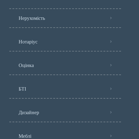
Нерухомість
Нотаріус
Оцінка
БТІ
Дизайнер
Меблі