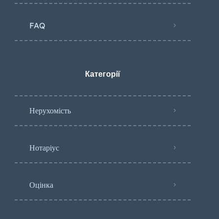
FAQ
Категорії
Нерухомість
Нотаріус
Оцінка