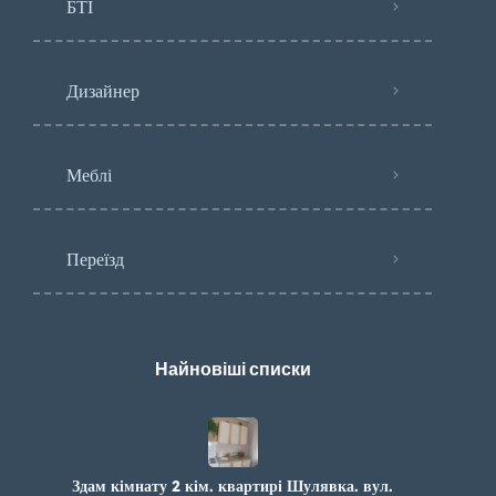
БТІ
Дизайнер
Меблі
Переїзд
Найновіші списки
Здам кімнату 2 кім. квартирі Шулявка. вул.