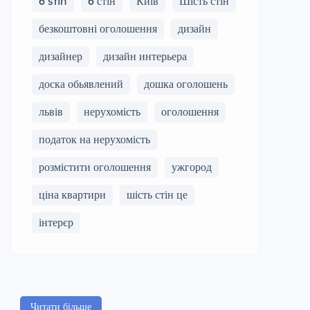
6 stin
6 стін
Київ
Шість стін
безкоштовні оголошення
дизайн
дизайнер
дизайн интерьера
доска обьявлений
дошка оголошень
львів
нерухомість
оголошення
податок на нерухомість
розмістити оголошення
ужгород
ціна квартири
шість стін це
інтерєр
Читати більше