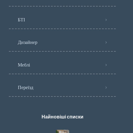
БТІ
Дизайнер
Меблі
Переїзд
Найновіші списки