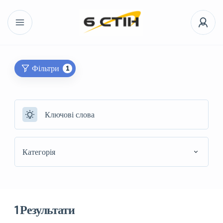
Фільтри
1
Категорія
1
Результати