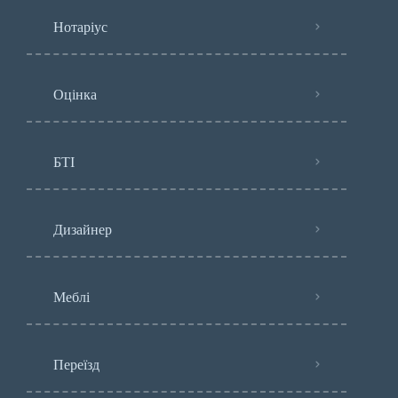
Нотаріус
Оцінка
БТІ
Дизайнер
Меблі
Переїзд