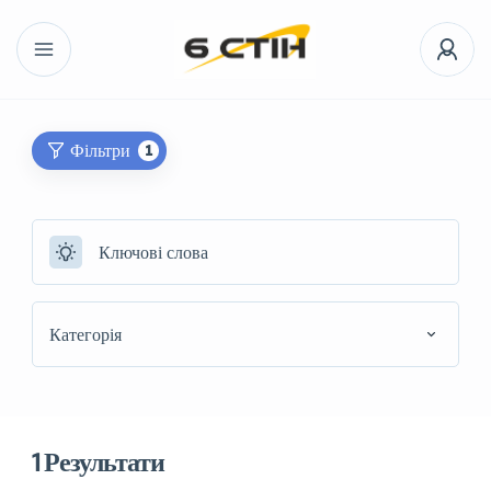
Фільтри
1
Категорія
1
Результати