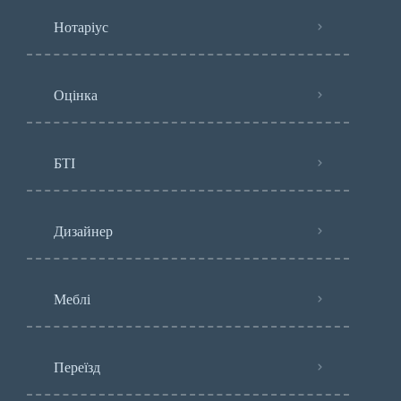
Нотаріус
Оцінка
БТІ
Дизайнер
Меблі
Переїзд