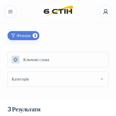
Фільтри
1
Категорія
3
Результати