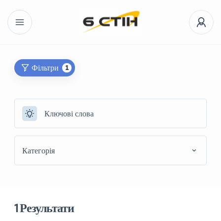
Фільтри
1
Категорія
1
Результати