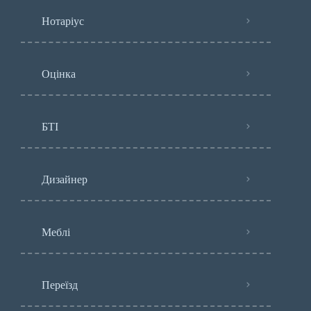
Нотаріус
Оцінка
БТІ
Дизайнер
Меблі
Переїзд