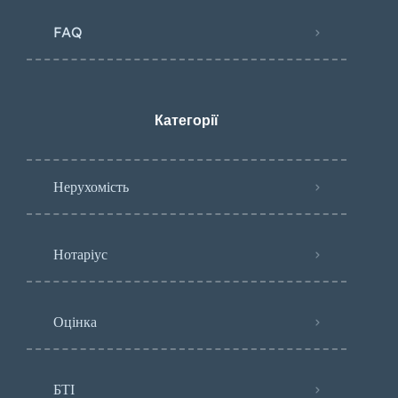
FAQ
Категорії
Нерухомість
Нотаріус
Оцінка
БТІ