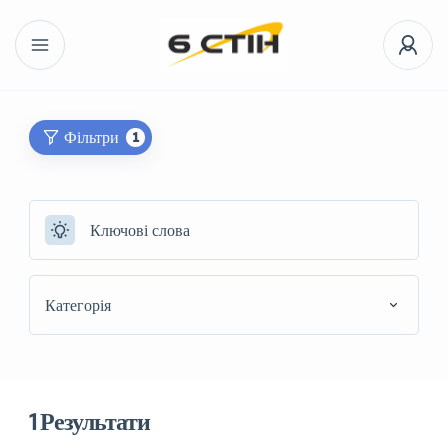
Фільтри
1
Категорія
1
Результати