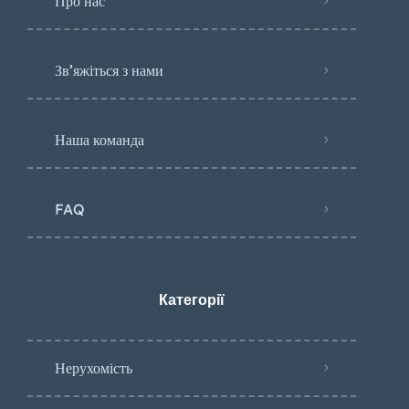
Про нас
Зв’яжіться з нами
Наша команда
FAQ
Категорії
Нерухомість