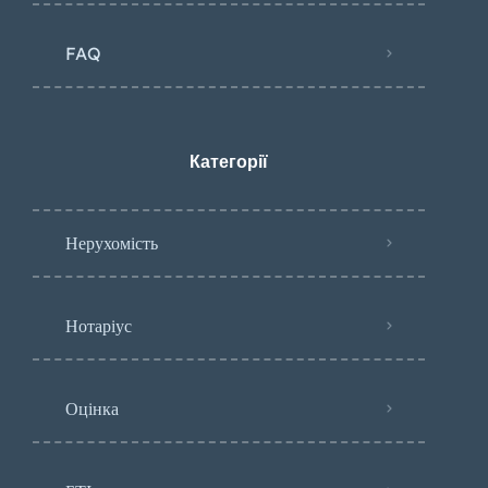
FAQ
Категорії
Нерухомість
Нотаріус
Оцінка