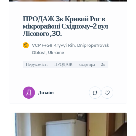
ПРОДАЖ 3к Кривий Рог в
мікрорайоні Східному-2 вул
Лісового ,30.
VCMF+G8 Kryvyi Rih, Dnipropetrovsk
Oblast, Ukraine
Нерухомість
ПРОДАЖ
квартира
3к
Дизайн