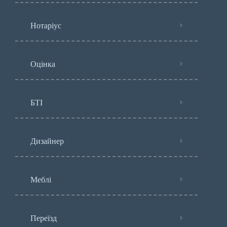
Нотаріус
Оцінка
БТІ
Дизайнер
Меблі
Переїзд