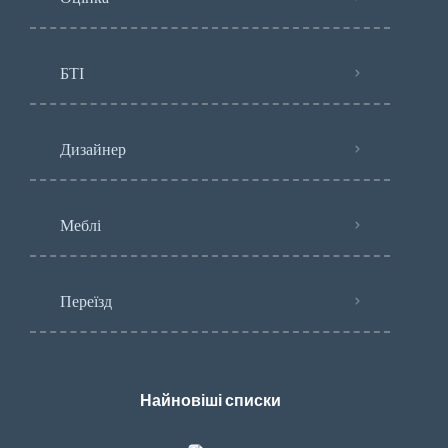
БТІ
Дизайнер
Меблі
Переїзд
Найновіші списки