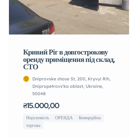
Кривий Ріг в довгострокову
оренду приміщення під склад,
СТО
Dniprovske shose St, 20В, Kryvyi Rih,
Dnipropetrovs'ka oblast, Ukraine,
50048
₴15.000,00
Нерухомість
ОРЕНДА
Комерційна
торгова